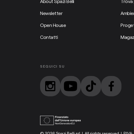
About Spazi Belli
Trova 
Newsletter
Ambien
Open House
Proget
Contatti
Magaz
SEGUICI SU
© 2026 Spazi Belli srl | All rights reserved | P.