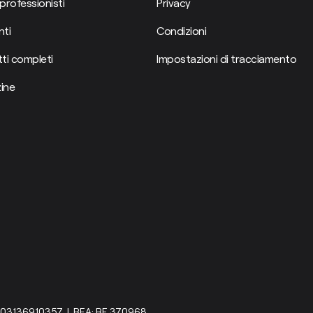
professionisti
Privacy
ti
Condizioni
ti completi
Impostazioni di tracciamento
ine
IVA: 03136910357 | REA: RE 370968