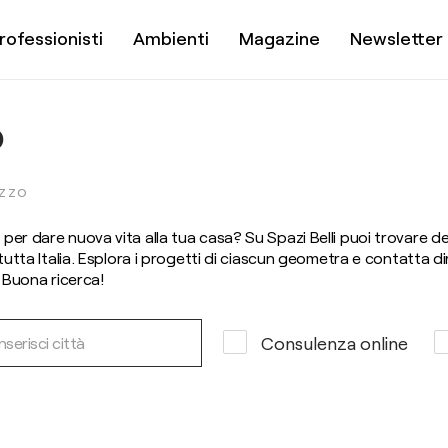
rofessionisti
Ambienti
Magazine
Newsletter
o
ZZO
per dare nuova vita alla tua casa? Su Spazi Belli puoi trovare d
tutta Italia. Esplora i progetti di ciascun geometra e contatta di
. Buona ricerca!
Consulenza online
Inserisci città