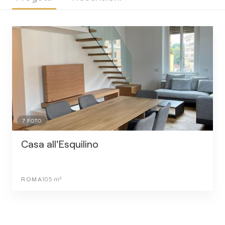
7
FOTO
Casa all'Esquilino
ROMA
105
m²