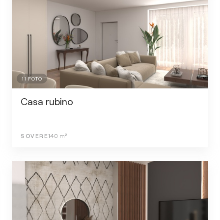
11
FOTO
Casa rubino
SOVERE
140
m²