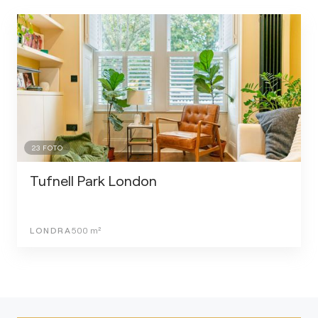
23
FOTO
Tufnell Park London
LONDRA
500
m²