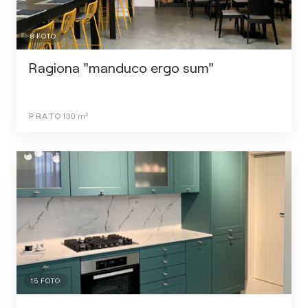
8
FOTO
Ragiona "manduco ergo sum"
PRATO
130
m²
15
FOTO