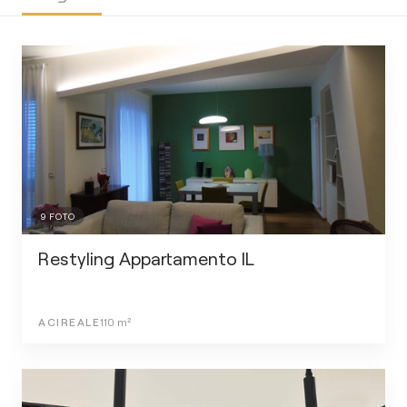
9
FOTO
Restyling Appartamento IL
ACIREALE
110
m²