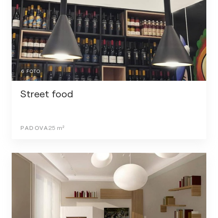
6
FOTO
Street food
PADOVA
25
m²