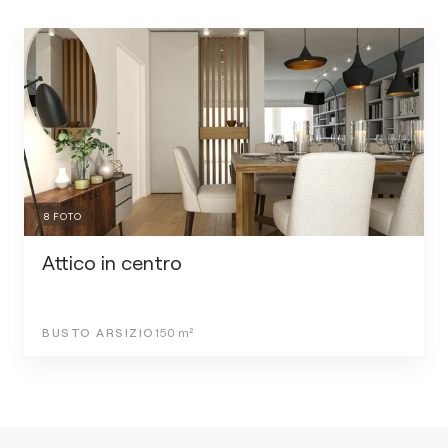
8
FOTO
Attico in centro
BUSTO ARSIZIO
150
m²