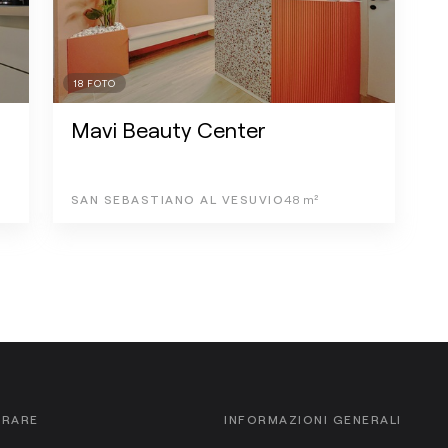
18
FOTO
Mavi Beauty Center
SAN SEBASTIANO AL VESUVIO
48
m²
ORARE
INFORMAZIONI GENERALI