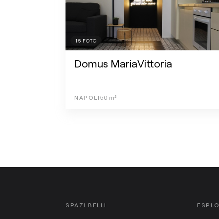
15
FOTO
Domus MariaVittoria
NAPOLI
50
m²
SPAZI BELLI
ESPL