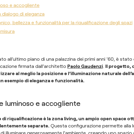
oso e accogliente
n dialogo di eleganza
nico, bellezza e funzionalità per la riqualificazione degli spazi
 misura
o all’ultimo piano di una palazzina dei primi anni ’60, è stato
ficazione firmata dall'architetto
Paolo Gaudenzi
.
Il progetto
izzare al meglio la posizione e l’illuminazione naturale dell’
n esempio di eleganza e funzionalità.
e luminoso e accogliente
o di riqualificazione è la zona living, un ampio open space o
edentemente separate.
Questa configurazione permette alla l
 di illuminare generosamente l'ambiente, creando uno spazio 