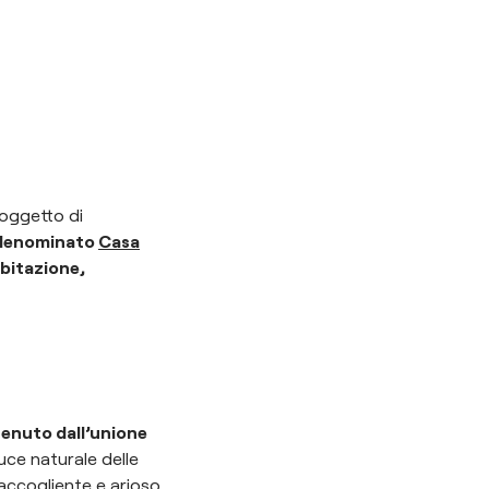
 oggetto di
, denominato
Casa
abitazione,
ttenuto dall’unione
uce naturale delle
accogliente e arioso.