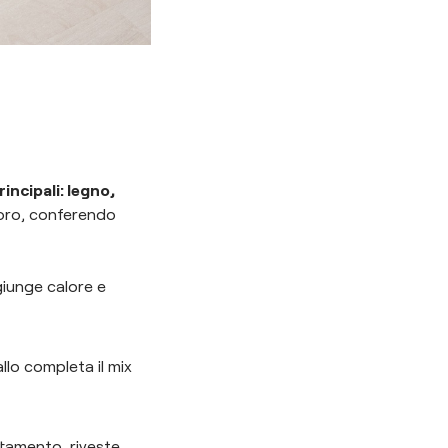
rincipali: legno,
loro, conferendo
ggiunge calore e
allo completa il mix
artamento, riveste