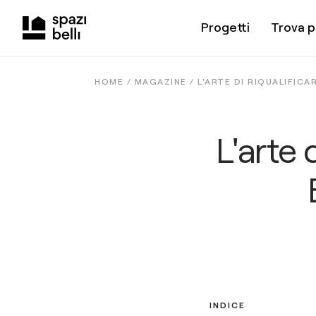
Progetti
Trova p
HOME /
MAGAZINE
/
L'ARTE DI RIQUALIFICA
L'arte 
INDICE