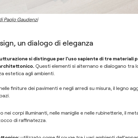
di Paolo Gaudenzi
esign, un dialogo di eleganza
utturazione si distingue per l'uso sapiente di tre materiali p
rchitettonico.
Questi elementi si alternano e dialogano tra 
 estetica agli ambienti.
elle finiture dei pavimenti e negli arredi su misura, il legno a
pazi.
 nei corpi illuminanti, nelle maniglie e nelle rubinetterie, il met
occo di raffinatezza.
ttonico
:
utilizzato come fil rouge tra i vari ambienti dell’app