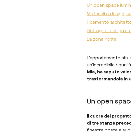
Un open space lumin
Materiali e design, u
Il cemento architetto
Dettagli di design su
La zona notte
L’appartamento situat
un'incredibile riquali
Mia
, ha saputo valor
trasformandola in u
Un open spac
Il cuore del progett
di tre stanze prec
finestre poste a sud