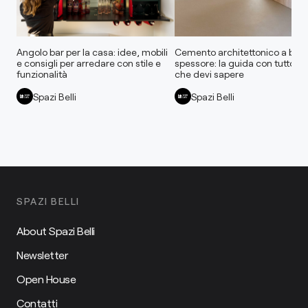
Angolo bar per la casa: idee, mobili
Cemento architettonico a bas
e consigli per arredare con stile e
spessore: la guida con tutto qu
funzionalità
che devi sapere
Spazi Belli
Spazi Belli
SPAZI BELLI
About Spazi Belli
Newsletter
Open House
Contatti