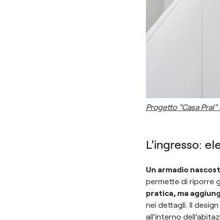
Progetto "Casa Pral"
L'ingresso: e
Un armadio nascosto 
permette di riporre 
pratica, ma aggiun
nei dettagli. Il desi
all’interno dell’abita