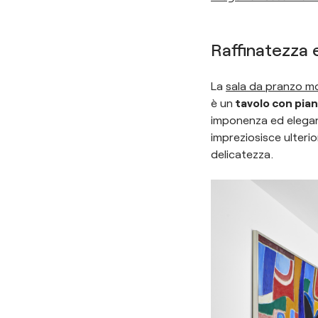
Raffinatezza e
La
sala da pranzo m
è un
tavolo con pia
imponenza ed eleganza
impreziosisce ulteri
delicatezza.