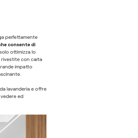
uga perfettamente
 che consente di
olo ottimizza lo
rivestite con carta
 grande impatto
ascinante.
da lavanderia e offre
a vedere ed