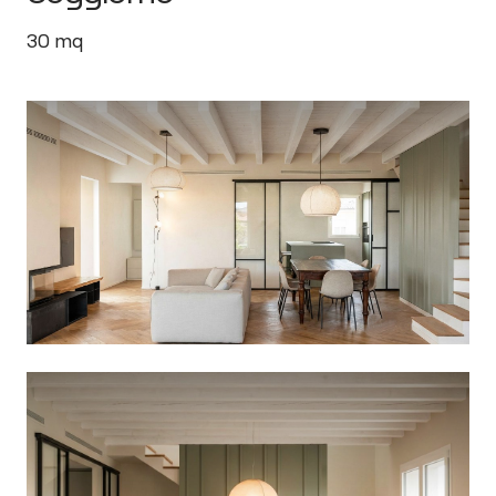
30
mq