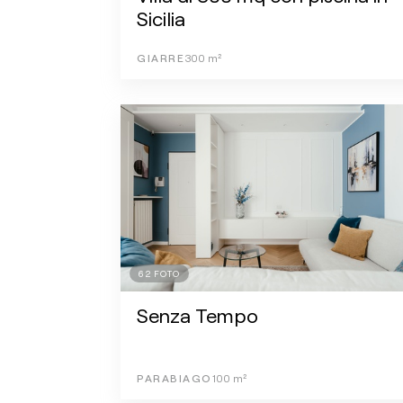
Sicilia
GIARRE
300
m²
62
FOTO
Senza Tempo
PARABIAGO
100
m²