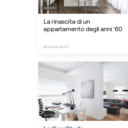
60
FOTO
La rinascita di un
appartamento degli anni '60
MONZA
132
m²
32
FOTO