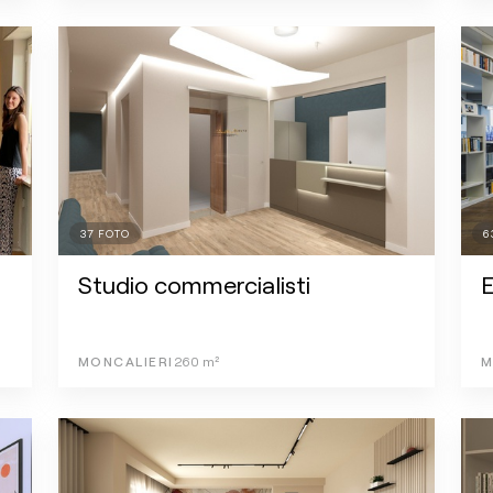
37
FOTO
6
Studio commercialisti
E
MONCALIERI
260
m²
M