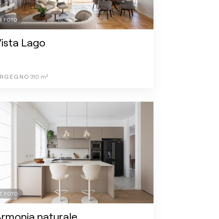
8
FOTO
ista Lago
RGEGNO
310
m²
7
FOTO
rmonia naturale