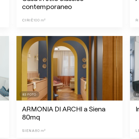
contemporaneo
CIRIÈ
100
m²
R
83
FOTO
6
ARMONIA DI ARCHI a Siena
I
80mq
SIENA
80
m²
L