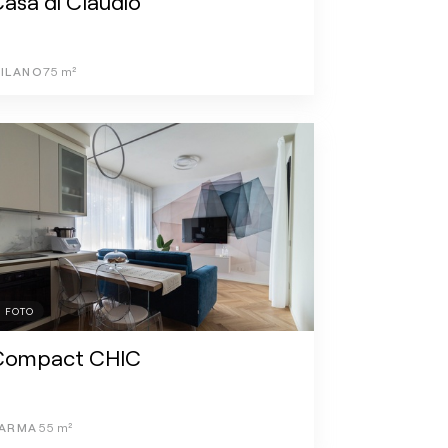
asa di Claudio
ILANO
75
m²
1
FOTO
Compact CHIC
ARMA
55
m²