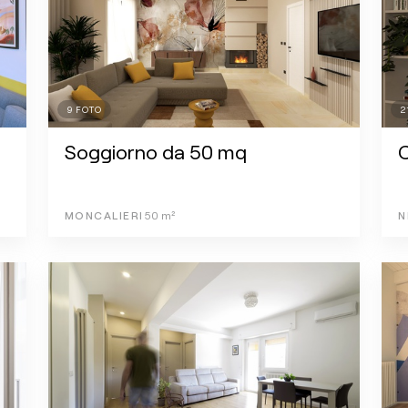
9
FOTO
2
Soggiorno da 50 mq
C
MONCALIERI
50
m²
N