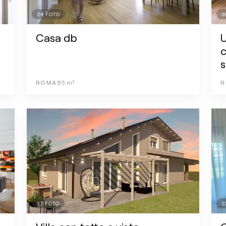
24
FOTO
3
Casa db
U
c
s
ROMA
85
m²
R
37
FOTO
2