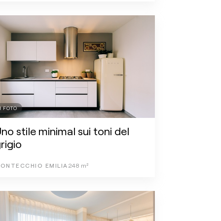
1
FOTO
no stile minimal sui toni del
rigio
ONTECCHIO EMILIA
248
m²