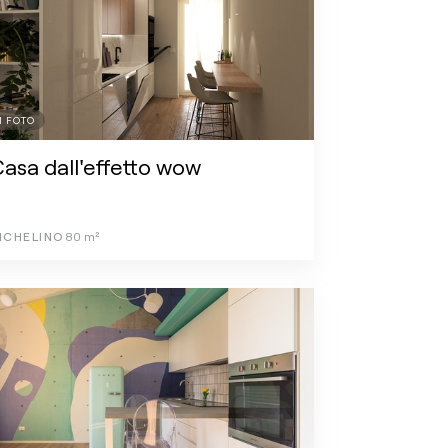
1
FOTO
asa dall'effetto wow
ICHELINO
80
m²