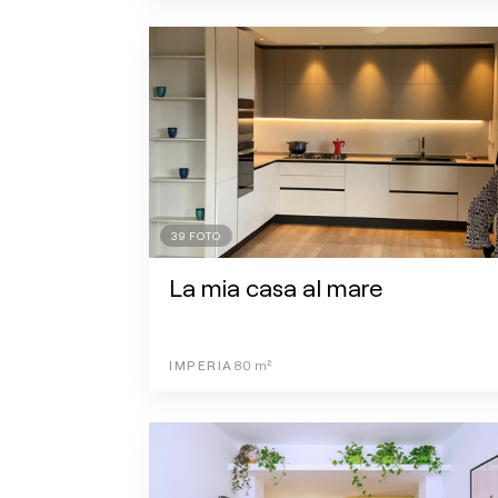
39
FOTO
La mia casa al mare
IMPERIA
80
m²