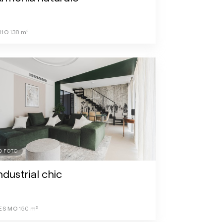
HO
138
m²
0
FOTO
ndustrial chic
ESMO
150
m²