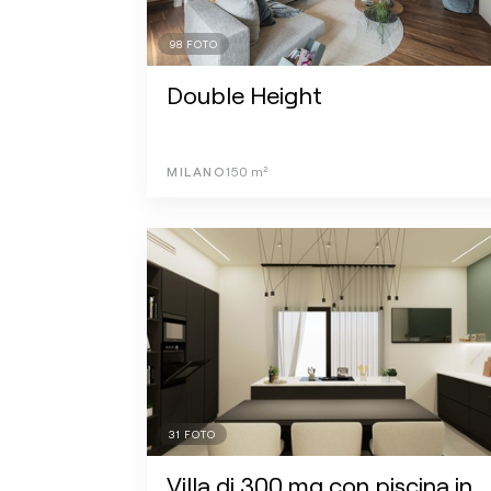
98
FOTO
Double Height
MILANO
150
m²
31
FOTO
Villa di 300 mq con piscina in