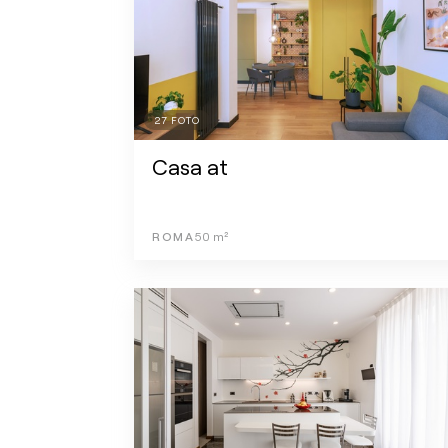
27
FOTO
Casa at
ROMA
50
m²