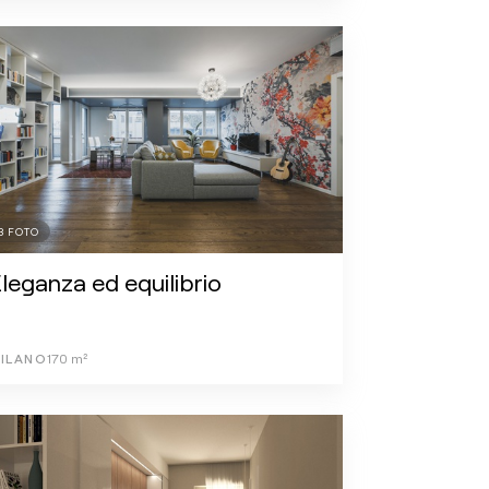
3
FOTO
leganza ed equilibrio
ILANO
170
m²