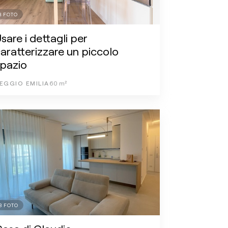
8
FOTO
sare i dettagli per
aratterizzare un piccolo
pazio
EGGIO EMILIA
60
m²
3
FOTO