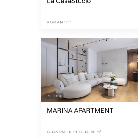
La CasaStudio
ROMA
147
m²
58
FOTO
MARINA APARTMENT
GRAVINA IN PUGLIA
150
m²