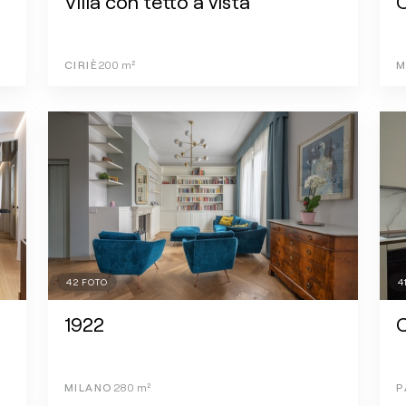
Villa con tetto a vista
C
CIRIÈ
200
m²
M
42
FOTO
4
1922
MILANO
280
m²
P