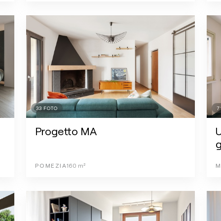
33
FOTO
7
Progetto MA
U
g
POMEZIA
160
m²
M