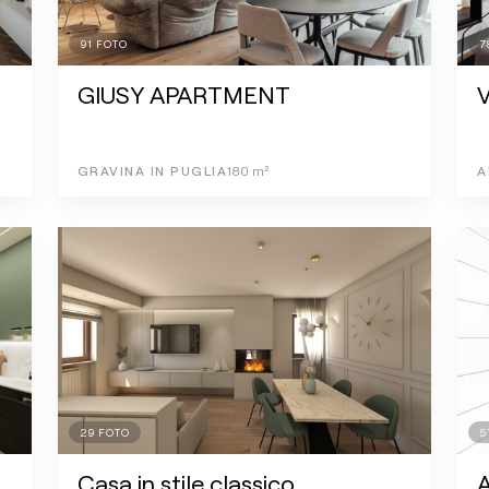
91
FOTO
7
GIUSY APARTMENT
V
GRAVINA IN PUGLIA
180
m²
A
29
FOTO
5
Casa in stile classico
A