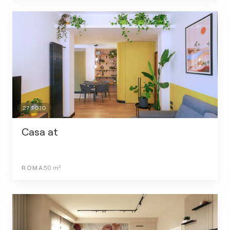
27
FOTO
Casa at
ROMA
50
m²