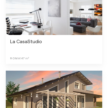
32
FOTO
La CasaStudio
ROMA
147
m²