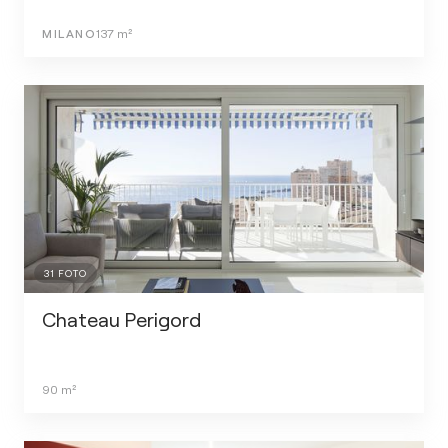
MILANO
137
m²
31
FOTO
Chateau Perigord
90
m²