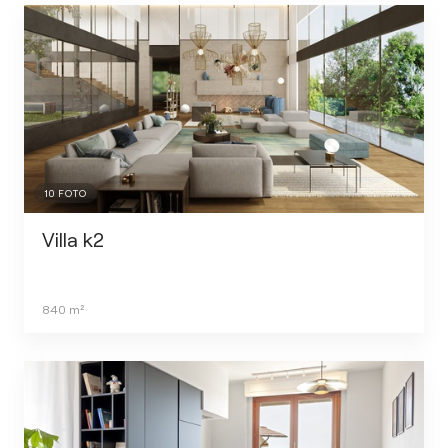
10
FOTO
Villa k2
840
m²