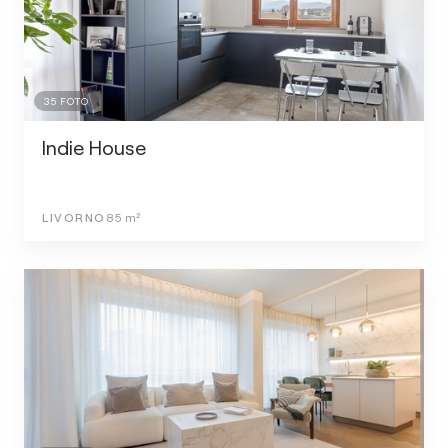
35
FOTO
Indie House
LIVORNO
85
m²