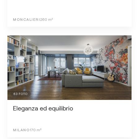
MONCALIERI
260
m²
63
FOTO
Eleganza ed equilibrio
MILANO
170
m²