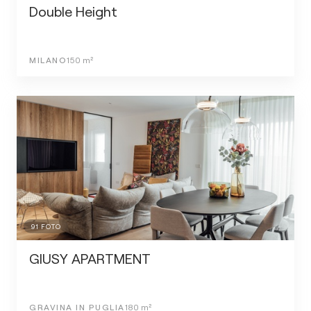
Double Height
MILANO
150
m²
91
FOTO
GIUSY APARTMENT
GRAVINA IN PUGLIA
180
m²