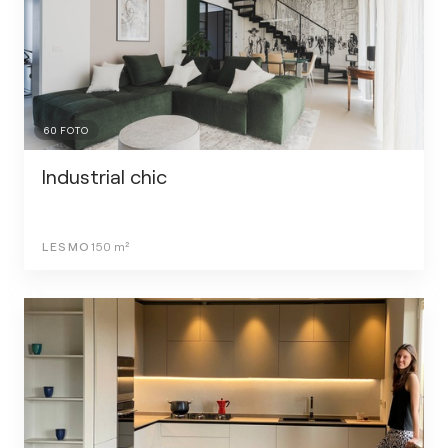
60
FOTO
Industrial chic
LESMO
150
m²