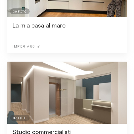
39
FOTO
La mia casa al mare
IMPERIA
80
m²
37
FOTO
Studio commercialisti