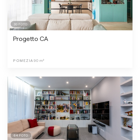
30
FOTO
Progetto CA
POMEZIA
90
m²
64
FOTO