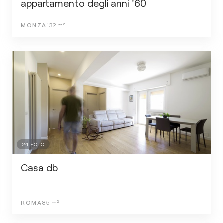
appartamento degli anni '60
MONZA
132
m²
24
FOTO
Casa db
ROMA
85
m²