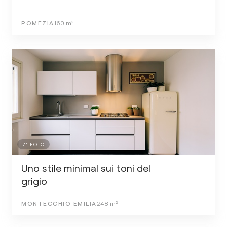
POMEZIA
160
m²
71
FOTO
Uno stile minimal sui toni del
grigio
MONTECCHIO EMILIA
248
m²