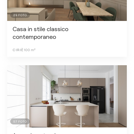
29
FOTO
Casa in stile classico
contemporaneo
CIRIÈ
100
m²
57
FOTO