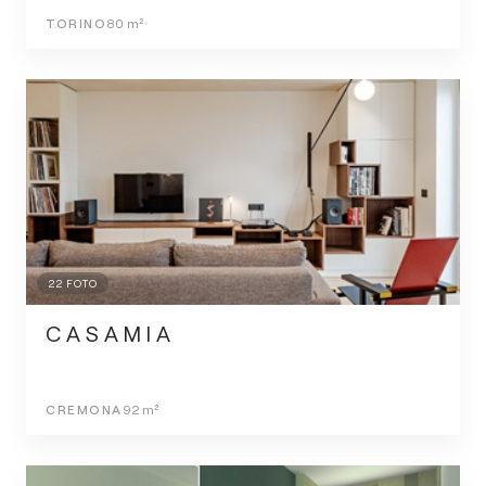
TORINO
80
m²
22
FOTO
C A S A M I A
CREMONA
92
m²