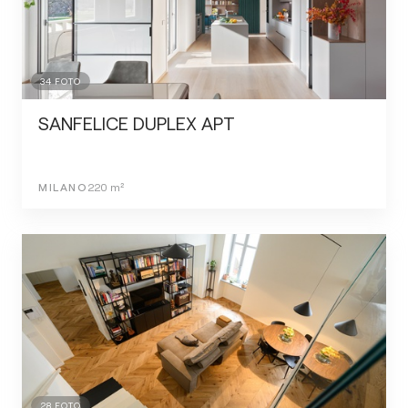
34
FOTO
SANFELICE DUPLEX APT
MILANO
220
m²
28
FOTO