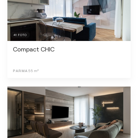
41
FOTO
Compact CHIC
PARMA
55
m²