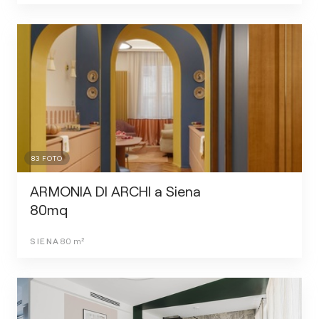
83
FOTO
ARMONIA DI ARCHI a Siena
80mq
SIENA
80
m²