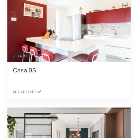
31
FOTO
Casa BS
MILANO
140
m²