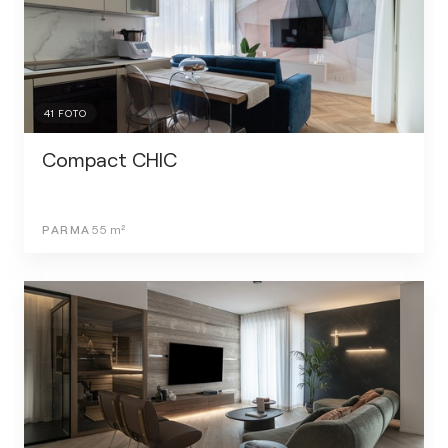
41
FOTO
Compact CHIC
PARMA
55
m²