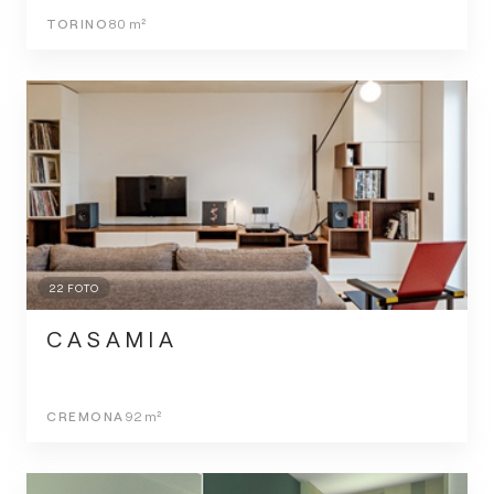
TORINO
80
m²
22
FOTO
C A S A M I A
CREMONA
92
m²