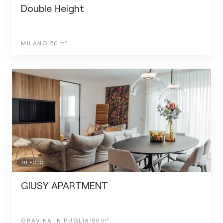
Double Height
MILANO
150
m²
91
FOTO
GIUSY APARTMENT
GRAVINA IN PUGLIA
180
m²