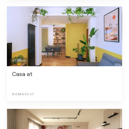
27
FOTO
Casa at
ROMA
50
m²