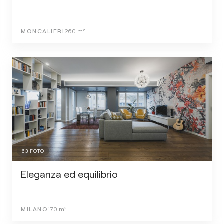
MONCALIERI
260
m²
63
FOTO
Eleganza ed equilibrio
MILANO
170
m²