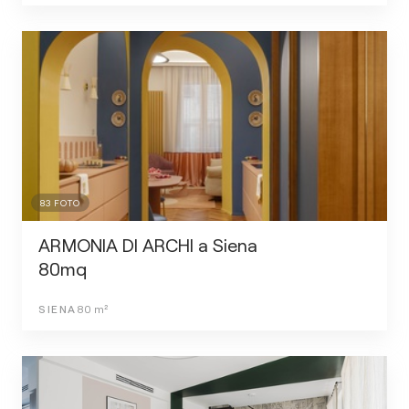
83
FOTO
ARMONIA DI ARCHI a Siena
80mq
SIENA
80
m²