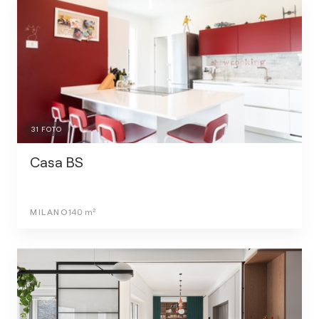
31
FOTO
Casa BS
MILANO
140
m²