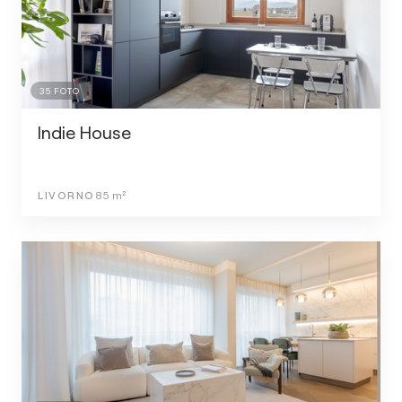
35
FOTO
Indie House
LIVORNO
85
m²