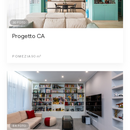
30
FOTO
Progetto CA
POMEZIA
90
m²
64
FOTO