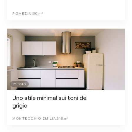
POMEZIA
160
m²
71
FOTO
Uno stile minimal sui toni del
grigio
MONTECCHIO EMILIA
248
m²