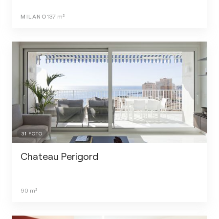
MILANO
137
m²
31
FOTO
Chateau Perigord
90
m²