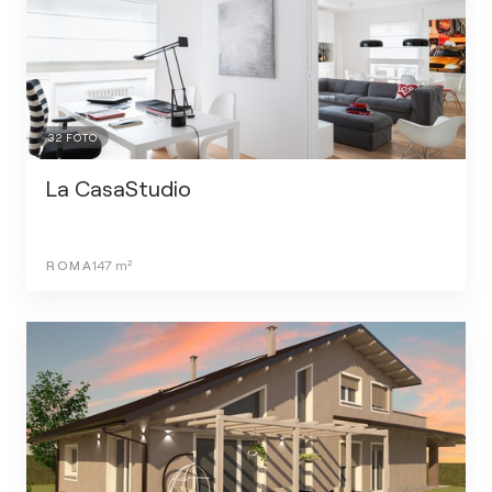
32
FOTO
La CasaStudio
ROMA
147
m²