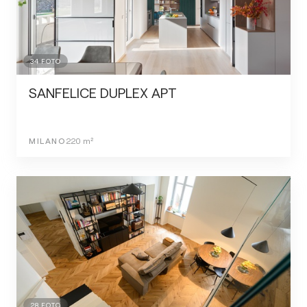
34
FOTO
SANFELICE DUPLEX APT
MILANO
220
m²
28
FOTO