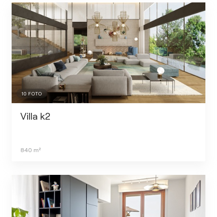
10
FOTO
Villa k2
840
m²