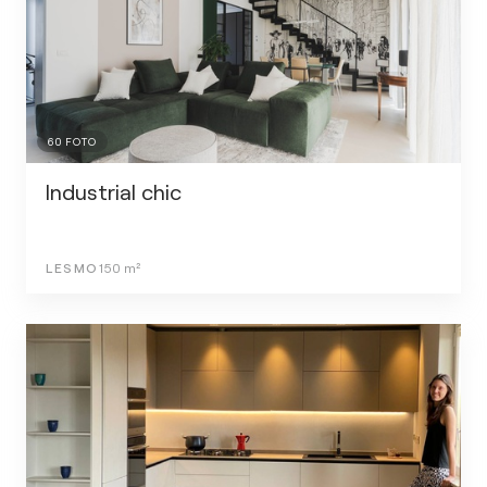
60
FOTO
Industrial chic
LESMO
150
m²