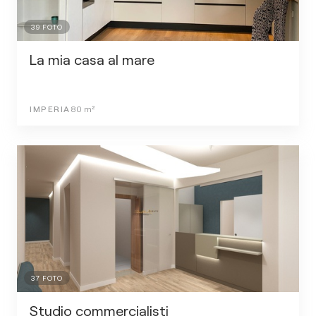
39
FOTO
La mia casa al mare
IMPERIA
80
m²
37
FOTO
Studio commercialisti