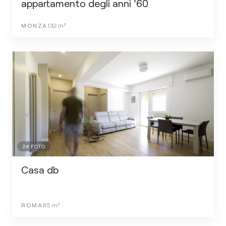
appartamento degli anni '60
MONZA
132
m²
24
FOTO
Casa db
ROMA
85
m²