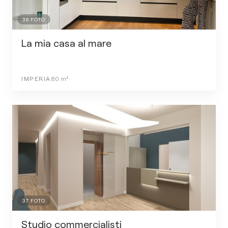
39
FOTO
La mia casa al mare
IMPERIA
80
m²
37
FOTO
Studio commercialisti