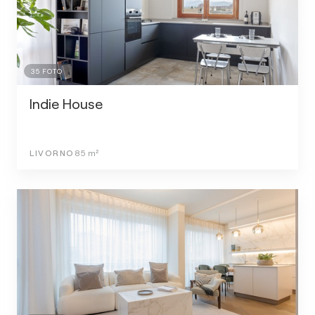
35
FOTO
Indie House
LIVORNO
85
m²