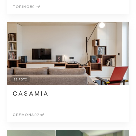
TORINO
80
m²
22
FOTO
C A S A M I A
CREMONA
92
m²