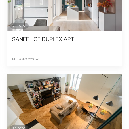
34
FOTO
SANFELICE DUPLEX APT
MILANO
220
m²
28
FOTO