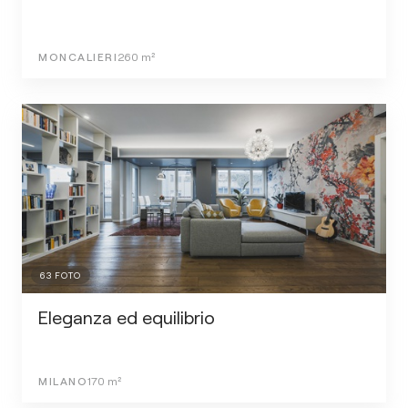
MONCALIERI
260
m²
63
FOTO
Eleganza ed equilibrio
MILANO
170
m²