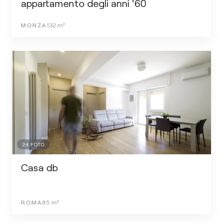
appartamento degli anni '60
MONZA
132
m²
24
FOTO
Casa db
ROMA
85
m²