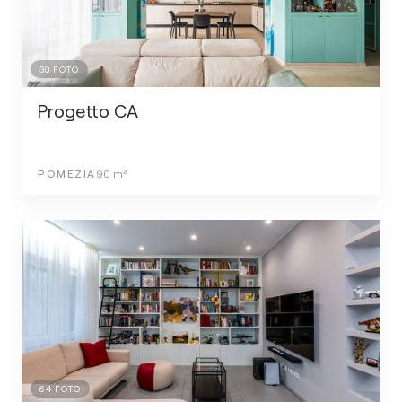
30
FOTO
Progetto CA
POMEZIA
90
m²
64
FOTO