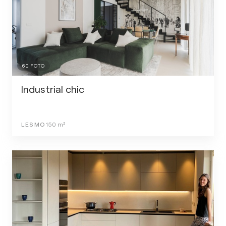
60
FOTO
Industrial chic
LESMO
150
m²