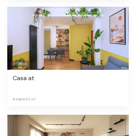
27
FOTO
Casa at
ROMA
50
m²