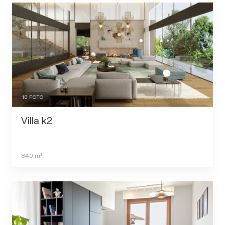
10
FOTO
Villa k2
840
m²