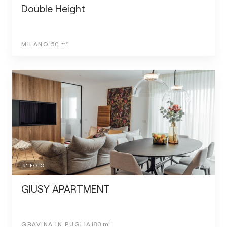
Double Height
MILANO
150
m²
91
FOTO
GIUSY APARTMENT
GRAVINA IN PUGLIA
180
m²