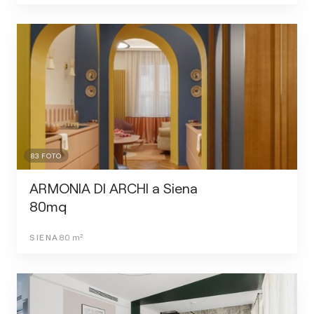
83
FOTO
ARMONIA DI ARCHI a Siena
80mq
SIENA
80
m²