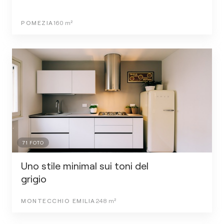
POMEZIA
160
m²
71
FOTO
Uno stile minimal sui toni del
grigio
MONTECCHIO EMILIA
248
m²