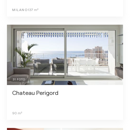
MILANO
137
m²
31
FOTO
Chateau Perigord
90
m²