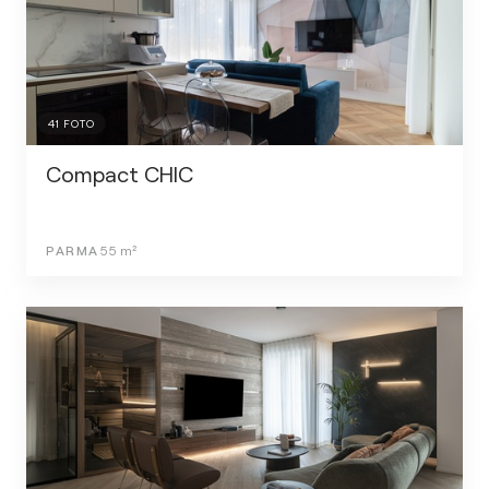
41
FOTO
Compact CHIC
PARMA
55
m²