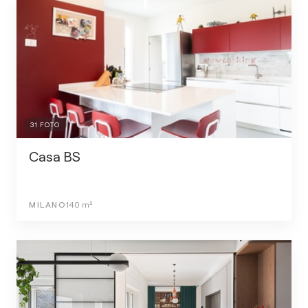
31
FOTO
Casa BS
MILANO
140
m²