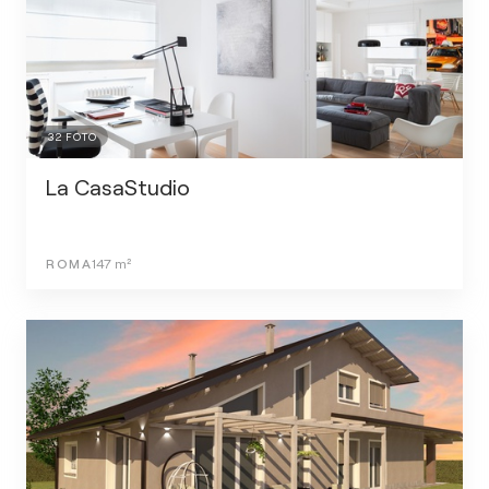
32
FOTO
La CasaStudio
ROMA
147
m²