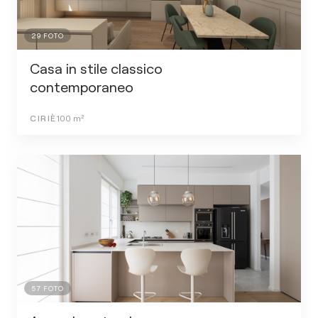
29
FOTO
Casa in stile classico
contemporaneo
CIRIÈ
100
m²
57
FOTO